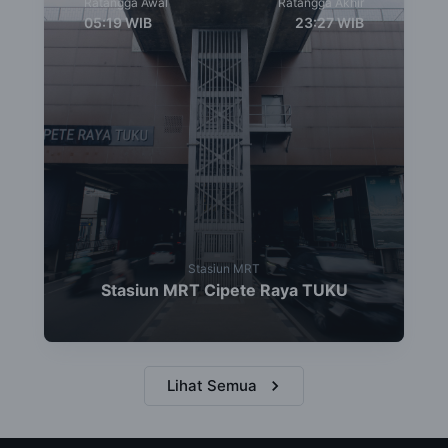
Ratangga Awal
Ratangga Akhir
05:19
WIB
23:27
WIB
Stasiun MRT
Stasiun MRT Cipete Raya TUKU
Lihat Semua